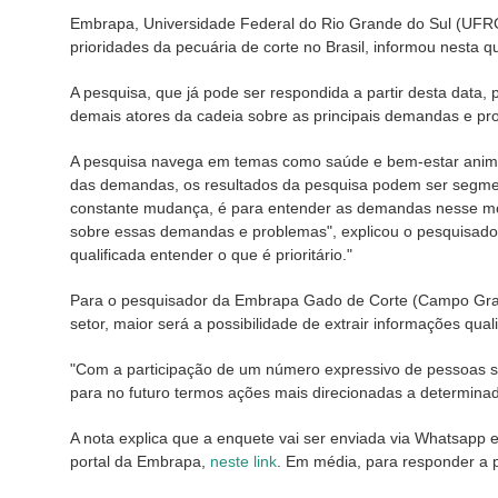
E
mbrapa, Universidade Federal do Rio Grande do Sul (UFR
prioridades da pecuária de corte no Brasil, informou nesta q
A pesquisa, que já pode ser respondida a partir desta data,
demais atores da cadeia sobre as principais demandas e pro
A pesquisa navega em temas como saúde e bem-estar animal,
das demandas, os resultados da pesquisa podem ser segment
constante mudança, é para entender as demandas nesse mo
sobre essas demandas e problemas", explicou o pesquisador 
qualificada entender o que é prioritário."
Para o pesquisador da Embrapa Gado de Corte (Campo Grand
setor, maior será a possibilidade de extrair informações qua
"Com a participação de um número expressivo de pessoas será 
para no futuro termos ações mais direcionadas a determinados
A nota explica que a enquete vai ser enviada via Whatsapp 
portal da Embrapa,
neste link
. Em média, para responder a p