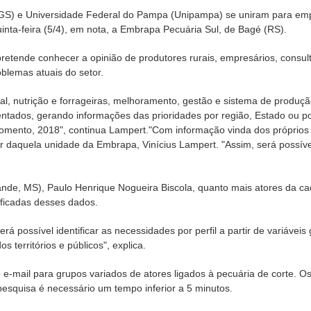
GS) e Universidade Federal do Pampa (Unipampa) se uniram para emp
uinta-feira (5/4), em nota, a Embrapa Pecuária Sul, de Bagé (RS).
 pretende conhecer a opinião de produtores rurais, empresários, consul
blemas atuais do setor.
 nutrição e forrageiras, melhoramento, gestão e sistema de produção 
ados, gerando informações das prioridades por região, Estado ou por
mento, 2018", continua Lampert."Com informação vinda dos próprios
daquela unidade da Embrapa, Vinícius Lampert. "Assim, será possível
e, MS), Paulo Henrique Nogueira Biscola, quanto mais atores da ca
lificadas desses dados.
possível identificar as necessidades por perfil a partir de variáveis 
 territórios e públicos", explica.
e e-mail para grupos variados de atores ligados à pecuária de corte.
esquisa é necessário um tempo inferior a 5 minutos.