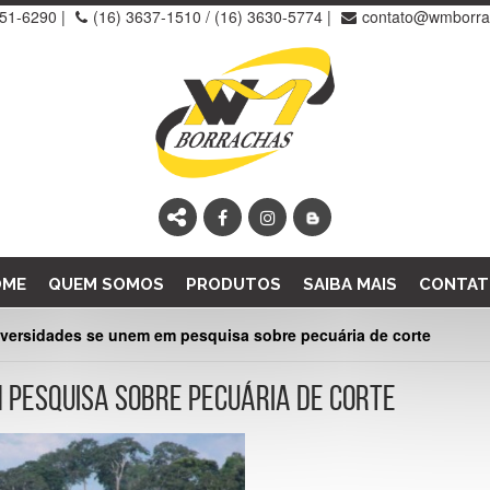
251-6290
|
(16) 3637-1510 /
(16) 3630-5774
|
contato@wmborra
OME
QUEM SOMOS
PRODUTOS
SAIBA MAIS
CONTAT
versidades se unem em pesquisa sobre pecuária de corte
 PESQUISA SOBRE PECUÁRIA DE CORTE