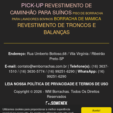
PICK-UP
REVESTIMENTO DE
CAMINHÃO PARA SUÍNOS
PISO DE BORRACHA
BORRACHA DE MAMICA
PARA LAVADORES BOVINOS
REVESTIMENTO DE TRONCOS E
BALANÇAS
Endereço:
Rua Umberto Bottoso,68 / Vila Virgínia / Ribeirão
Preto-SP
E-mail:
contato@wmborrachas.com.br |
Telefone(s):
(16) 3637-
1510 / (16) 3630-5774 / (16) 99251-6290 |
WhatsApp:
(16)
99251-6290
LEIA NOSSA POLÍTICA DE PRIVACIDADE E TERMOS DE USO
Copyright © 2026 - WM Borrachas. Todos Os Direitos
Reservados
Utilizamos cookies para proporcionar a melhor experiência
Aceito!
possível no nosso site. Ao continuar utilizando este site você