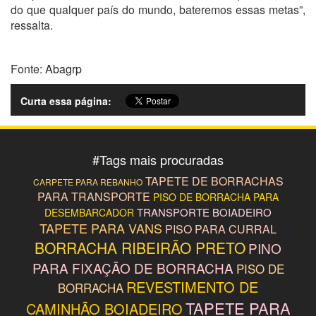
do que qualquer país do mundo, bateremos essas metas”,
ressalta.
Fonte:
Abagrp
Curta essa página:
#
Tags mais procuradas
TAPETE DE BORRACHAS
CARPETE PARA REBANHO
PARA TRANSPORTE
PISO DE BORRACHA PARA
TRANSPORTE BOIADEIRO
DESEMBARCADOR
TAPETE PARA VANS
PISO PARA CURRAL
BORRACHA RIBEIRÃO PRETO
PINO
PARA FIXAÇÃO DE BORRACHA
PISO DE
REVESTIMENTO DE
BORRACHA
TAPETE PARA
CAMINHÃO BOIADEIRO