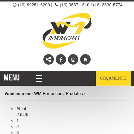
(16) 99251-6290
|
(16) 3637-1510 /
(16) 3630-5774
MENU
ORÇAMENTO
Você está em:
WM Borrachas
/
Produtos
/
Atual
2.54/5
1
2
3