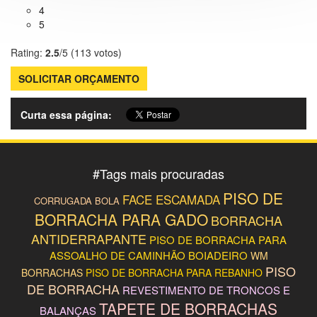
4
5
Rating:
2.5
/5 (
113
votos)
SOLICITAR ORÇAMENTO
Curta essa página:
#
Tags mais procuradas
PISO DE
FACE ESCAMADA
CORRUGADA BOLA
BORRACHA PARA GADO
BORRACHA
ANTIDERRAPANTE
PISO DE BORRACHA PARA
ASSOALHO DE CAMINHÃO BOIADEIRO
WM
PISO
BORRACHAS
PISO DE BORRACHA PARA REBANHO
DE BORRACHA
REVESTIMENTO DE TRONCOS E
TAPETE DE BORRACHAS
BALANÇAS