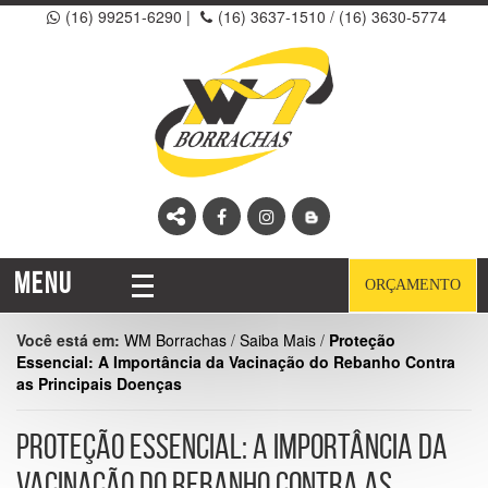
(16) 99251-6290
|
(16) 3637-1510 /
(16) 3630-5774
MENU
ORÇAMENTO
Você está em:
WM Borrachas
/
Saiba Mais
/
Proteção
Essencial: A Importância da Vacinação do Rebanho Contra
as Principais Doenças
PROTEÇÃO ESSENCIAL: A IMPORTÂNCIA DA
VACINAÇÃO DO REBANHO CONTRA AS